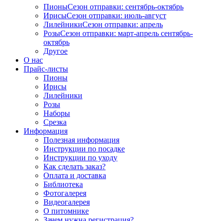
Пионы
Сезон отправки:
сентябрь-октябрь
Ирисы
Сезон отправки:
июль-август
Лилейники
Сезон отправки:
апрель
Розы
Сезон отправки:
март-апрель
сентябрь-
октябрь
Другое
О нас
Прайс-листы
Пионы
Ирисы
Лилейники
Розы
Наборы
Срезка
Информация
Полезная информация
Инструкции по посадке
Инструкции по уходу
Как сделать заказ?
Оплата и доставка
Библиотека
Фотогалерея
Видеогалерея
О питомнике
Зачем нужна регистрация?