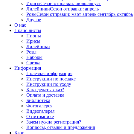
Ирисы
Сезон отправки:
июль-август
Лилейники
Сезон отправки:
апрель
Розы
Сезон отправки:
март-апрель
сентябрь-октябрь
Другое
О нас
Прайс-листы
Пионы
Ирисы
Лилейники
Розы
Наборы
Срезка
Информация
Полезная информация
Инструкции по посадке
Инструкции по уходу
Как сделать заказ?
Оплата и доставка
Библиотека
Фотогалерея
Видеогалерея
О питомнике
Зачем нужна регистрация?
Вопросы, отзывы и предложения
Блог