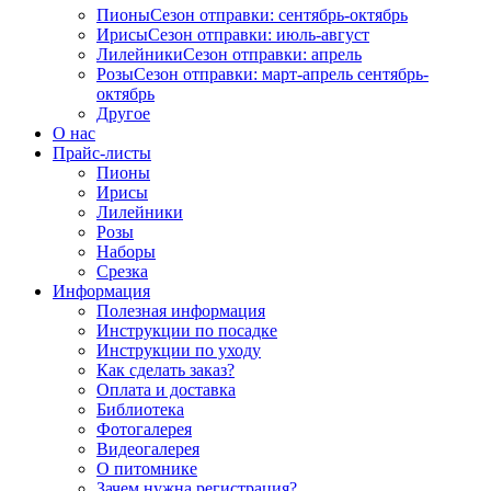
Пионы
Сезон отправки:
сентябрь-октябрь
Ирисы
Сезон отправки:
июль-август
Лилейники
Сезон отправки:
апрель
Розы
Сезон отправки:
март-апрель
сентябрь-
октябрь
Другое
О нас
Прайс-листы
Пионы
Ирисы
Лилейники
Розы
Наборы
Срезка
Информация
Полезная информация
Инструкции по посадке
Инструкции по уходу
Как сделать заказ?
Оплата и доставка
Библиотека
Фотогалерея
Видеогалерея
О питомнике
Зачем нужна регистрация?