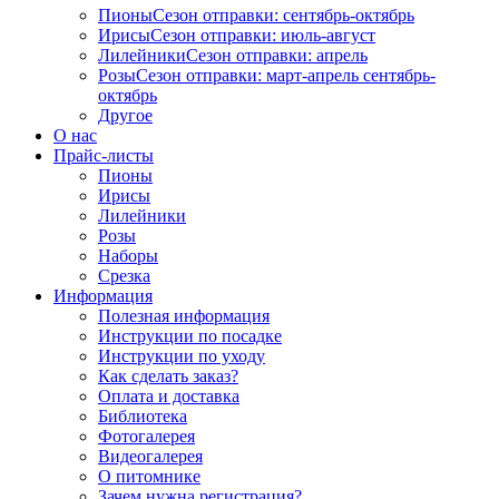
Пионы
Сезон отправки:
сентябрь-октябрь
Ирисы
Сезон отправки:
июль-август
Лилейники
Сезон отправки:
апрель
Розы
Сезон отправки:
март-апрель
сентябрь-
октябрь
Другое
О нас
Прайс-листы
Пионы
Ирисы
Лилейники
Розы
Наборы
Срезка
Информация
Полезная информация
Инструкции по посадке
Инструкции по уходу
Как сделать заказ?
Оплата и доставка
Библиотека
Фотогалерея
Видеогалерея
О питомнике
Зачем нужна регистрация?