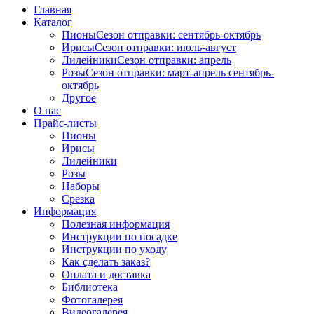
Главная
Каталог
Пионы
Сезон отправки:
сентябрь-октябрь
Ирисы
Сезон отправки:
июль-август
Лилейники
Сезон отправки:
апрель
Розы
Сезон отправки:
март-апрель
сентябрь-
октябрь
Другое
О нас
Прайс-листы
Пионы
Ирисы
Лилейники
Розы
Наборы
Срезка
Информация
Полезная информация
Инструкции по посадке
Инструкции по уходу
Как сделать заказ?
Оплата и доставка
Библиотека
Фотогалерея
Видеогалерея