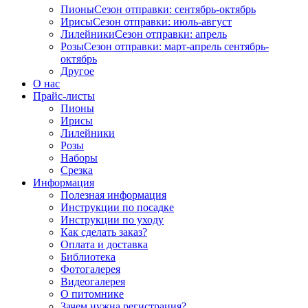
Пионы
Сезон отправки:
сентябрь-октябрь
Ирисы
Сезон отправки:
июль-август
Лилейники
Сезон отправки:
апрель
Розы
Сезон отправки:
март-апрель
сентябрь-
октябрь
Другое
О нас
Прайс-листы
Пионы
Ирисы
Лилейники
Розы
Наборы
Срезка
Информация
Полезная информация
Инструкции по посадке
Инструкции по уходу
Как сделать заказ?
Оплата и доставка
Библиотека
Фотогалерея
Видеогалерея
О питомнике
Зачем нужна регистрация?