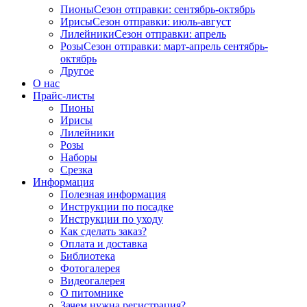
Пионы
Сезон отправки:
сентябрь-октябрь
Ирисы
Сезон отправки:
июль-август
Лилейники
Сезон отправки:
апрель
Розы
Сезон отправки:
март-апрель
сентябрь-
октябрь
Другое
О нас
Прайс-листы
Пионы
Ирисы
Лилейники
Розы
Наборы
Срезка
Информация
Полезная информация
Инструкции по посадке
Инструкции по уходу
Как сделать заказ?
Оплата и доставка
Библиотека
Фотогалерея
Видеогалерея
О питомнике
Зачем нужна регистрация?