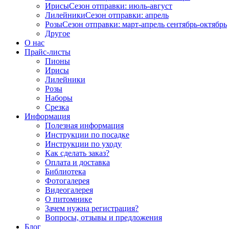
Ирисы
Сезон отправки:
июль-август
Лилейники
Сезон отправки:
апрель
Розы
Сезон отправки:
март-апрель
сентябрь-октябрь
Другое
О нас
Прайс-листы
Пионы
Ирисы
Лилейники
Розы
Наборы
Срезка
Информация
Полезная информация
Инструкции по посадке
Инструкции по уходу
Как сделать заказ?
Оплата и доставка
Библиотека
Фотогалерея
Видеогалерея
О питомнике
Зачем нужна регистрация?
Вопросы, отзывы и предложения
Блог