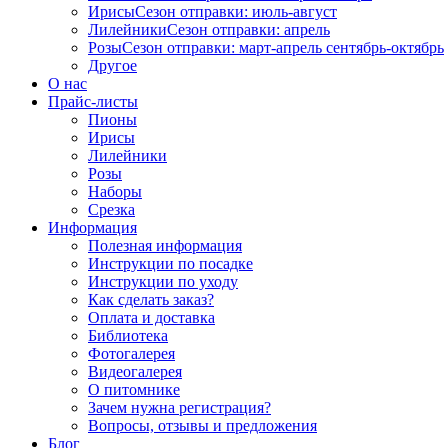
Ирисы
Сезон отправки:
июль-август
Лилейники
Сезон отправки:
апрель
Розы
Сезон отправки:
март-апрель
сентябрь-октябрь
Другое
О нас
Прайс-листы
Пионы
Ирисы
Лилейники
Розы
Наборы
Срезка
Информация
Полезная информация
Инструкции по посадке
Инструкции по уходу
Как сделать заказ?
Оплата и доставка
Библиотека
Фотогалерея
Видеогалерея
О питомнике
Зачем нужна регистрация?
Вопросы, отзывы и предложения
Блог