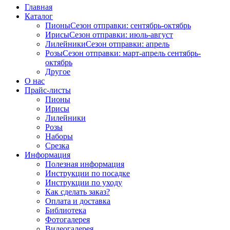
Главная
Каталог
Пионы
Сезон отправки:
сентябрь-октябрь
Ирисы
Сезон отправки:
июль-август
Лилейники
Сезон отправки:
апрель
Розы
Сезон отправки:
март-апрель
сентябрь-
октябрь
Другое
О нас
Прайс-листы
Пионы
Ирисы
Лилейники
Розы
Наборы
Срезка
Информация
Полезная информация
Инструкции по посадке
Инструкции по уходу
Как сделать заказ?
Оплата и доставка
Библиотека
Фотогалерея
Видеогалерея