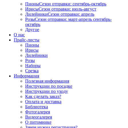
Пионы
Сезон отправки:
сентябрь-октябрь
Ирисы
Сезон отправки:
июль-август
Лилейники
Сезон отправки:
апрель
Розы
Сезон отправки:
март-апрель
сентябрь-
октябрь
Другое
О нас
Прайс-листы
Пионы
Ирисы
Лилейники
Розы
Наборы
Срезка
Информация
Полезная информация
Инструкции по посадке
Инструкции по уходу
Как сделать заказ?
Оплата и доставка
Библиотека
Фотогалерея
Видеогалерея
О питомнике
Зачем нужна регистрация?