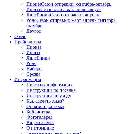
Пионы
Сезон отправки:
сентябрь-октябрь
Ирисы
Сезон отправки:
июль-август
Лилейники
Сезон отправки:
апрель
Розы
Сезон отправки:
март-апрель
сентябрь-
октябрь
Другое
О нас
Прайс-листы
Пионы
Ирисы
Лилейники
Розы
Наборы
Срезка
Информация
Полезная информация
Инструкции по посадке
Инструкции по уходу
Как сделать заказ?
Оплата и доставка
Библиотека
Фотогалерея
Видеогалерея
О питомнике
Зачем нужна регистрация?