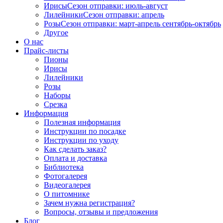
Ирисы
Сезон отправки:
июль-август
Лилейники
Сезон отправки:
апрель
Розы
Сезон отправки:
март-апрель
сентябрь-октябрь
Другое
О нас
Прайс-листы
Пионы
Ирисы
Лилейники
Розы
Наборы
Срезка
Информация
Полезная информация
Инструкции по посадке
Инструкции по уходу
Как сделать заказ?
Оплата и доставка
Библиотека
Фотогалерея
Видеогалерея
О питомнике
Зачем нужна регистрация?
Вопросы, отзывы и предложения
Блог