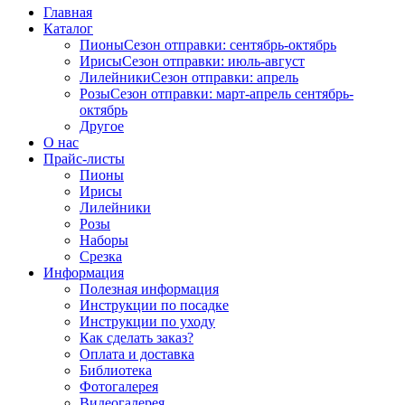
Главная
Каталог
Пионы
Сезон отправки:
сентябрь-октябрь
Ирисы
Сезон отправки:
июль-август
Лилейники
Сезон отправки:
апрель
Розы
Сезон отправки:
март-апрель
сентябрь-
октябрь
Другое
О нас
Прайс-листы
Пионы
Ирисы
Лилейники
Розы
Наборы
Срезка
Информация
Полезная информация
Инструкции по посадке
Инструкции по уходу
Как сделать заказ?
Оплата и доставка
Библиотека
Фотогалерея
Видеогалерея