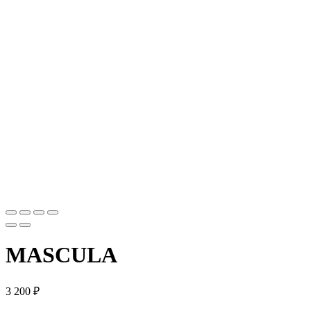
MASCULA
3 200
₽