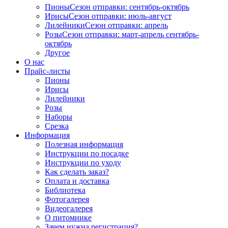
Пионы
Сезон отправки:
сентябрь-октябрь
Ирисы
Сезон отправки:
июль-август
Лилейники
Сезон отправки:
апрель
Розы
Сезон отправки:
март-апрель
сентябрь-
октябрь
Другое
О нас
Прайс-листы
Пионы
Ирисы
Лилейники
Розы
Наборы
Срезка
Информация
Полезная информация
Инструкции по посадке
Инструкции по уходу
Как сделать заказ?
Оплата и доставка
Библиотека
Фотогалерея
Видеогалерея
О питомнике
Зачем нужна регистрация?