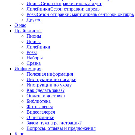
Ирисы
Сезон отправки:
июль-август
Лилейники
Сезон отправки:
апрель
Розы
Сезон отправки:
март-апрель
сентябрь-октябрь
Другое
О нас
Прайс-листы
Пионы
Ирисы
Лилейники
Розы
Наборы
Срезка
Информация
Полезная информация
Инструкции по посадке
Инструкции по уходу
Как сделать заказ?
Оплата и доставка
Библиотека
Фотогалерея
Видеогалерея
О питомнике
Зачем нужна регистрация?
Вопросы, отзывы и предложения
Блог