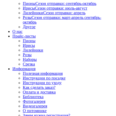
Пионы
Сезон отправки:
сентябрь-октябрь
Ирисы
Сезон отправки:
июль-август
Лилейники
Сезон отправки:
апрель
Розы
Сезон отправки:
март-апрель
сентябрь-
октябрь
Другое
О нас
Прайс-листы
Пионы
Ирисы
Лилейники
Розы
Наборы
Срезка
Информация
Полезная информация
Инструкции по посадке
Инструкции по уходу
Как сделать заказ?
Оплата и доставка
Библиотека
Фотогалерея
Видеогалерея
О питомнике
Зачем нужна регистрация?