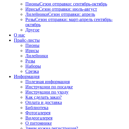
Пионы
Сезон отправки:
сентябрь-октябрь
Ирисы
Сезон отправки:
июль-август
Лилейники
Сезон отправки:
апрель
Розы
Сезон отправки:
март-апрель
сентябрь-
октябрь
Другое
О нас
Прайс-листы
Пионы
Ирисы
Лилейники
Розы
Наборы
Срезка
Информация
Полезная информация
Инструкции по посадке
Инструкции по уходу
Как сделать заказ?
Оплата и доставка
Библиотека
Фотогалерея
Видеогалерея
О питомнике
Зачем нужна регистрация?