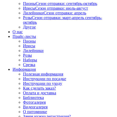
Пионы
Сезон отправки:
сентябрь-октябрь
Ирисы
Сезон отправки:
июль-август
Лилейники
Сезон отправки:
апрель
Розы
Сезон отправки:
март-апрель
сентябрь-
октябрь
Другое
О нас
Прайс-листы
Пионы
Ирисы
Лилейники
Розы
Наборы
Срезка
Информация
Полезная информация
Инструкции по посадке
Инструкции по уходу
Как сделать заказ?
Оплата и доставка
Библиотека
Фотогалерея
Видеогалерея
О питомнике
Зачем нужна регистрация?