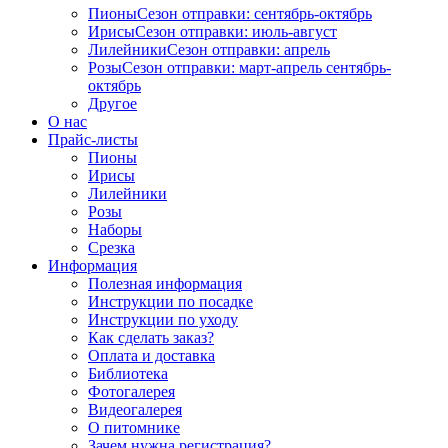
Пионы
Сезон отправки:
сентябрь-октябрь
Ирисы
Сезон отправки:
июль-август
Лилейники
Сезон отправки:
апрель
Розы
Сезон отправки:
март-апрель
сентябрь-
октябрь
Другое
О нас
Прайс-листы
Пионы
Ирисы
Лилейники
Розы
Наборы
Срезка
Информация
Полезная информация
Инструкции по посадке
Инструкции по уходу
Как сделать заказ?
Оплата и доставка
Библиотека
Фотогалерея
Видеогалерея
О питомнике
Зачем нужна регистрация?