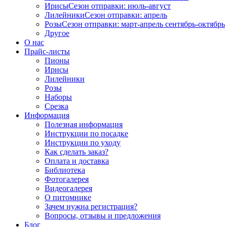
Ирисы
Сезон отправки:
июль-август
Лилейники
Сезон отправки:
апрель
Розы
Сезон отправки:
март-апрель
сентябрь-октябрь
Другое
О нас
Прайс-листы
Пионы
Ирисы
Лилейники
Розы
Наборы
Срезка
Информация
Полезная информация
Инструкции по посадке
Инструкции по уходу
Как сделать заказ?
Оплата и доставка
Библиотека
Фотогалерея
Видеогалерея
О питомнике
Зачем нужна регистрация?
Вопросы, отзывы и предложения
Блог