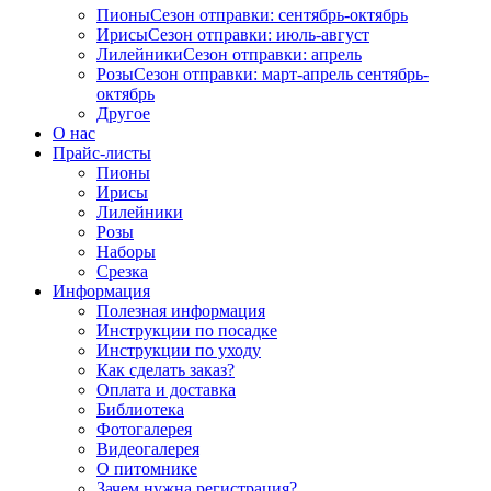
Пионы
Сезон отправки:
сентябрь-октябрь
Ирисы
Сезон отправки:
июль-август
Лилейники
Сезон отправки:
апрель
Розы
Сезон отправки:
март-апрель
сентябрь-
октябрь
Другое
О нас
Прайс-листы
Пионы
Ирисы
Лилейники
Розы
Наборы
Срезка
Информация
Полезная информация
Инструкции по посадке
Инструкции по уходу
Как сделать заказ?
Оплата и доставка
Библиотека
Фотогалерея
Видеогалерея
О питомнике
Зачем нужна регистрация?