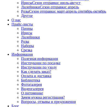
Ирисы
Сезон отправки:
июль-август
Лилейники
Сезон отправки:
апрель
Розы
Сезон отправки:
март-апрель
сентябрь-октябрь
Другое
О нас
Прайс-листы
Пионы
Ирисы
Лилейники
Розы
Наборы
Срезка
Информация
Полезная информация
Инструкции по посадке
Инструкции по уходу
Как сделать заказ?
Оплата и доставка
Библиотека
Фотогалерея
Видеогалерея
О питомнике
Зачем нужна регистрация?
Вопросы, отзывы и предложения
Блог