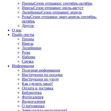
Пионы
Сезон отправки:
сентябрь-октябрь
Ирисы
Сезон отправки:
июль-август
Лилейники
Сезон отправки:
апрель
Розы
Сезон отправки:
март-апрель
сентябрь-
октябрь
Другое
О нас
Прайс-листы
Пионы
Ирисы
Лилейники
Розы
Наборы
Срезка
Информация
Полезная информация
Инструкции по посадке
Инструкции по уходу
Как сделать заказ?
Оплата и доставка
Библиотека
Фотогалерея
Видеогалерея
О питомнике
Зачем нужна регистрация?