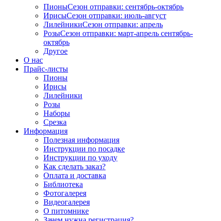
Пионы
Сезон отправки:
сентябрь-октябрь
Ирисы
Сезон отправки:
июль-август
Лилейники
Сезон отправки:
апрель
Розы
Сезон отправки:
март-апрель
сентябрь-
октябрь
Другое
О нас
Прайс-листы
Пионы
Ирисы
Лилейники
Розы
Наборы
Срезка
Информация
Полезная информация
Инструкции по посадке
Инструкции по уходу
Как сделать заказ?
Оплата и доставка
Библиотека
Фотогалерея
Видеогалерея
О питомнике
Зачем нужна регистрация?