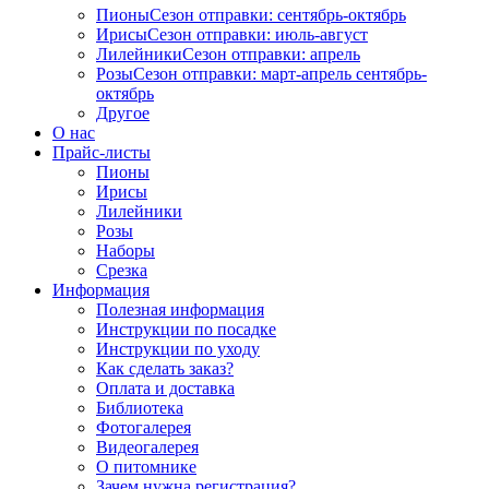
Пионы
Сезон отправки:
сентябрь-октябрь
Ирисы
Сезон отправки:
июль-август
Лилейники
Сезон отправки:
апрель
Розы
Сезон отправки:
март-апрель
сентябрь-
октябрь
Другое
О нас
Прайс-листы
Пионы
Ирисы
Лилейники
Розы
Наборы
Срезка
Информация
Полезная информация
Инструкции по посадке
Инструкции по уходу
Как сделать заказ?
Оплата и доставка
Библиотека
Фотогалерея
Видеогалерея
О питомнике
Зачем нужна регистрация?