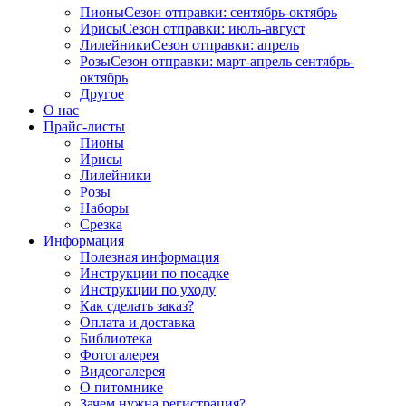
Пионы
Сезон отправки:
сентябрь-октябрь
Ирисы
Сезон отправки:
июль-август
Лилейники
Сезон отправки:
апрель
Розы
Сезон отправки:
март-апрель
сентябрь-
октябрь
Другое
О нас
Прайс-листы
Пионы
Ирисы
Лилейники
Розы
Наборы
Срезка
Информация
Полезная информация
Инструкции по посадке
Инструкции по уходу
Как сделать заказ?
Оплата и доставка
Библиотека
Фотогалерея
Видеогалерея
О питомнике
Зачем нужна регистрация?